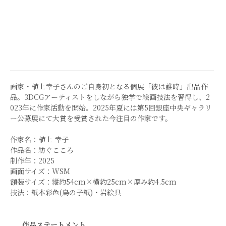
画家・植上幸子さんのご自身初となる個展「彼は誰時」出品作
品。3DCGアーティストをしながら独学で絵画技法を習得し、2
023年に作家活動を開始。2025年夏には第5回銀座中央ギャラリ
ー公募展にて大賞を受賞された今注目の作家です。
作家名：植上 幸子
作品名：紡ぐこころ
制作年：2025
画面サイズ：WSM
額装サイズ：縦約54cm×横約25cm×厚み約4.5cm
技法：紙本彩色(鳥の子紙)・岩絵具
作品ステートメント