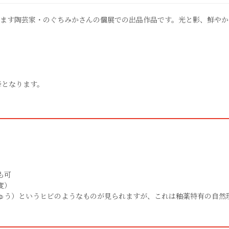
ります陶芸家・のぐちみかさんの個展での出品作品です。光と影、鮮や
降となります。
も可
度）
ゅう）というヒビのようなものが見られますが、これは釉薬特有の自然