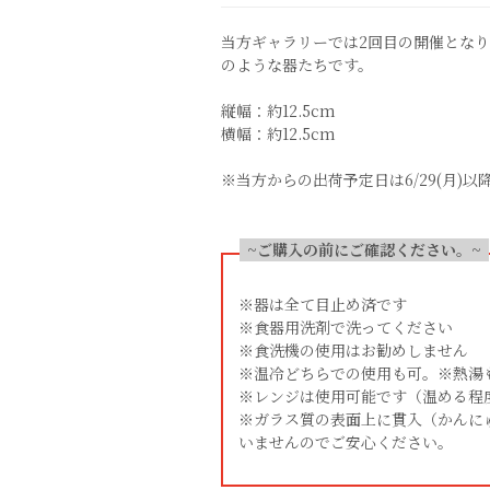
当方ギャラリーでは2回目の開催とな
のような器たちです。
縦幅：約12.5cm
横幅：約12.5cm
※当方からの出荷予定日は6/29(月)以
~ご購入の前にご確認ください。~
※器は全て目止め済です
※食器用洗剤で洗ってください
※食洗機の使用はお勧めしません
※温冷どちらでの使用も可。※熱湯
※レンジは使用可能です（温める程
※ガラス質の表面上に貫入（かんに
いませんのでご安心ください。