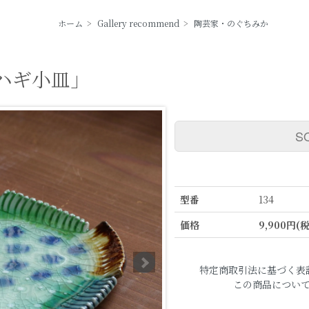
ホーム
>
Gallery recommend
>
陶芸家・のぐちみか
ハギ小皿」
S
型番
134
価格
9,900円(
特定商取引法に基づく表
この商品につい