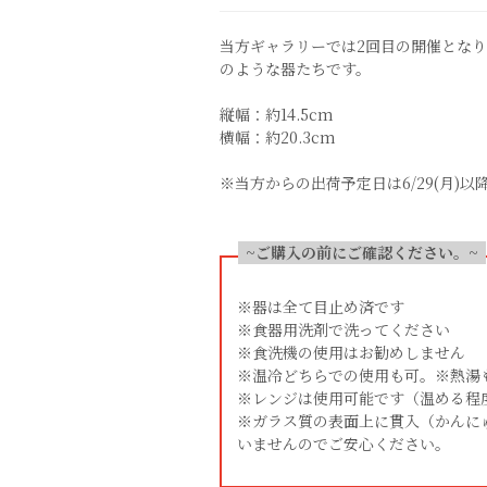
当方ギャラリーでは2回目の開催とな
のような器たちです。
縦幅：約14.5cm
横幅：約20.3cm
※当方からの出荷予定日は6/29(月)以
~ご購入の前にご確認ください。~
※器は全て目止め済です
※食器用洗剤で洗ってください
※食洗機の使用はお勧めしません
※温冷どちらでの使用も可。※熱湯
※レンジは使用可能です（温める程
※ガラス質の表面上に貫入（かんに
いませんのでご安心ください。