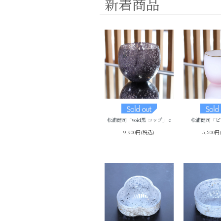
新着商品
松浦健司「void黒 コップ」 c
松浦健司「ピ
9,900円(税込)
5,500