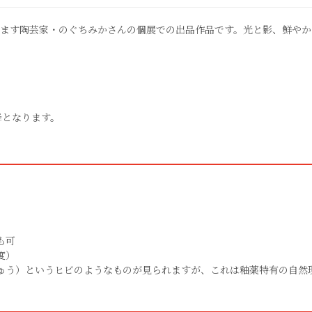
ります陶芸家・のぐちみかさんの個展での出品作品です。光と影、鮮や
降となります。
も可
度）
ゅう）というヒビのようなものが見られますが、これは釉薬特有の自然