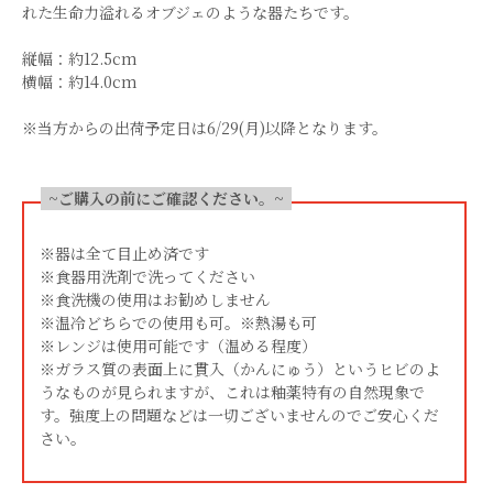
れた生命力溢れるオブジェのような器たちです。
縦幅：約12.5cm
横幅：約14.0cm
※当方からの出荷予定日は6/29(月)以降となります。
~ご購入の前にご確認ください。~
※器は全て目止め済です
※食器用洗剤で洗ってください
※食洗機の使用はお勧めしません
※温冷どちらでの使用も可。※熱湯も可
※レンジは使用可能です（温める程度）
※ガラス質の表面上に貫入（かんにゅう）というヒビのよ
うなものが見られますが、これは釉薬特有の自然現象で
す。強度上の問題などは一切ございませんのでご安心くだ
さい。