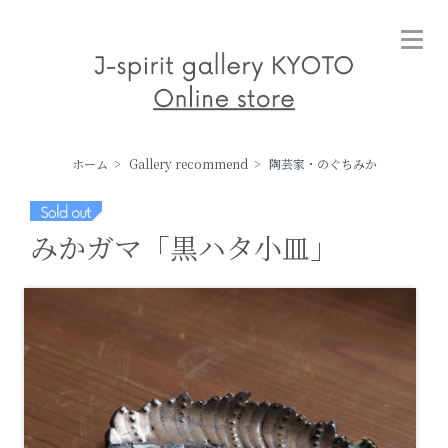
ホーム
>
Gallery recommend
>
陶芸家・のぐちみか
みかガマ「黒ハタ小皿」